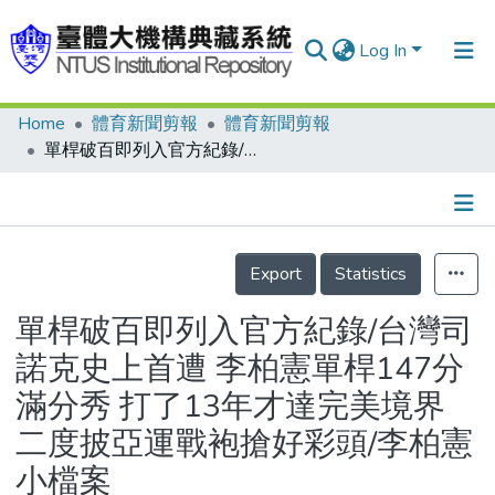
Log In
Home
體育新聞剪報
體育新聞剪報
Communities & Collections
單桿破百即列入官方紀錄/台灣司諾克史上首遭 李柏憲單桿147分滿分秀 打了13年才達完美境界 二度披亞運戰袍搶好彩頭/李柏憲小檔案
Research Outputs
Fundings & Projects
Details
People
Export
Statistics
Organizations
單桿破百即列入官方紀錄/台灣司
Statistics
諾克史上首遭 李柏憲單桿147分
滿分秀 打了13年才達完美境界
二度披亞運戰袍搶好彩頭/李柏憲
小檔案