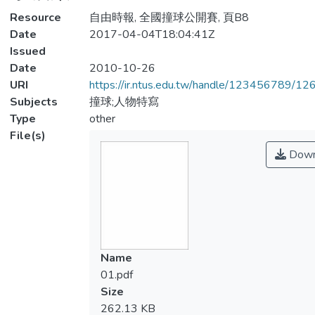
Resource
自由時報, 全國撞球公開賽, 頁B8
Date
2017-04-04T18:04:41Z
Issued
Date
2010-10-26
URI
https://ir.ntus.edu.tw/handle/123456789/1
Subjects
撞球;人物特寫
Type
other
File(s)
Down
Name
01.pdf
Size
262.13 KB