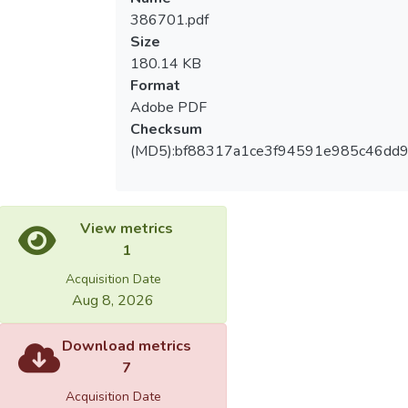
386701.pdf
Size
180.14 KB
Format
Adobe PDF
Checksum
(MD5):bf88317a1ce3f94591e985c46dd
View metrics
1
Acquisition Date
Aug 8, 2026
Download metrics
7
Acquisition Date