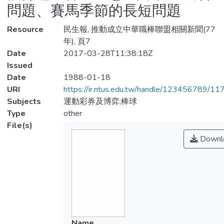
問題、賽馬季節的長短問題
Resource
民生報, 推動成立中華職棒聯盟相關新聞(77
年), 頁7
Date
2017-03-28T11:38:18Z
Issued
Date
1988-01-18
URI
https://ir.ntus.edu.tw/handle/123456789/1
Subjects
運動彩券及博弈;棒球
Type
other
File(s)
Downl
Name