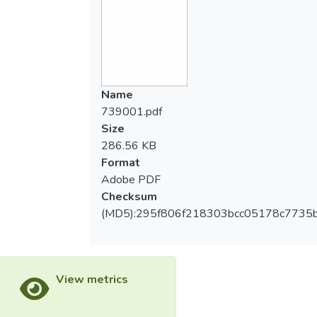
Name
739001.pdf
Size
286.56 KB
Format
Adobe PDF
Checksum
(MD5):295f806f218303bcc05178c7735
View metrics