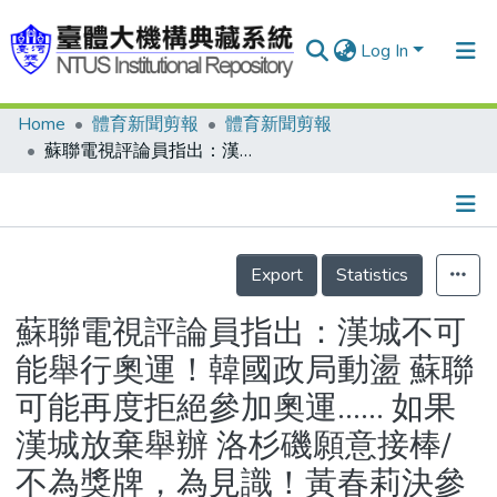
Log In
Home
體育新聞剪報
體育新聞剪報
Communities & Collections
蘇聯電視評論員指出：漢城不可能舉行奧運！韓國政局動盪 蘇聯可能再度拒絕參加奧運…… 如果漢城放棄舉辦 洛杉磯願意接棒/不為獎牌，為見識！黃春莉決參加亞洲田徑賽/排球天地 亞洲女排賽落幕 日本獲代表權/「海曼獎」頒獎 女金剛娜拉提諾娃獲殊榮/參加球隊減半 委內瑞拉賽程縮水
Research Outputs
Fundings & Projects
Details
People
Export
Statistics
Organizations
蘇聯電視評論員指出：漢城不可
Statistics
能舉行奧運！韓國政局動盪 蘇聯
可能再度拒絕參加奧運…… 如果
漢城放棄舉辦 洛杉磯願意接棒/
不為獎牌，為見識！黃春莉決參