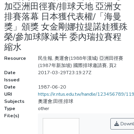
加亞洲田徑賽/排球天地 亞洲女
排賽落幕 日本獲代表權/「海曼
獎」頒獎 女金剛娜拉提諾娃獲殊
榮/參加球隊減半 委內瑞拉賽程
縮水
Resource
民生報, 奧運會(1988年漢城) 亞洲田徑賽
(1987年新加坡) 國際排球邀請賽, 頁2
Date
2017-03-29T23:19:27Z
Issued
Date
1987-06-20
URI
https://ir.ntus.edu.tw/handle/123456789/1
Subjects
奧運會;田徑;排球
Type
other
File(s)
Downl