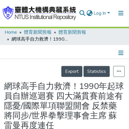
Log In
Home
體育新聞剪報
體育新聞剪報
Communities & Collections
網球高手自力救濟！1990年起球員自辦巡迴賽 四大滿貫賽前途有隱憂/國際單項聯盟開會 反禁藥 將同步/世界拳擊理事會主席 蘇雷曼再度連任
Research Outputs
Fundings & Projects
Details
People
Export
Statistics
Organizations
網球高手自力救濟！1990年起球
Statistics
員自辦巡迴賽 四大滿貫賽前途有
隱憂/國際單項聯盟開會 反禁藥
將同步/世界拳擊理事會主席 蘇
雷曼再度連任