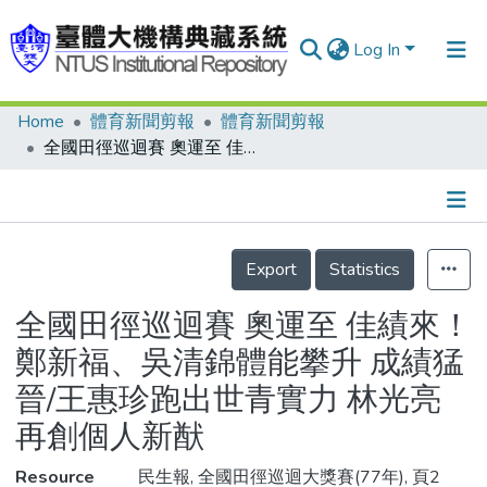
Log In
Home
體育新聞剪報
體育新聞剪報
Communities & Collections
全國田徑巡迴賽 奧運至 佳績來！鄭新福、吳清錦體能攀升 成績猛晉/王惠珍跑出世青實力 林光亮再創個人新猷
Research Outputs
Fundings & Projects
Details
People
Export
Statistics
Organizations
全國田徑巡迴賽 奧運至 佳績來！
Statistics
鄭新福、吳清錦體能攀升 成績猛
晉/王惠珍跑出世青實力 林光亮
再創個人新猷
Resource
民生報, 全國田徑巡迴大獎賽(77年), 頁2