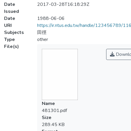
Date
2017-03-28T16:18:29Z
Issued
Date
1988-06-06
URI
https://ir.ntus.edu.tw/handle/123456789/1
Subjects
田徑
Type
other
File(s)
Downl
Name
481301.pdf
Size
289.45 KB