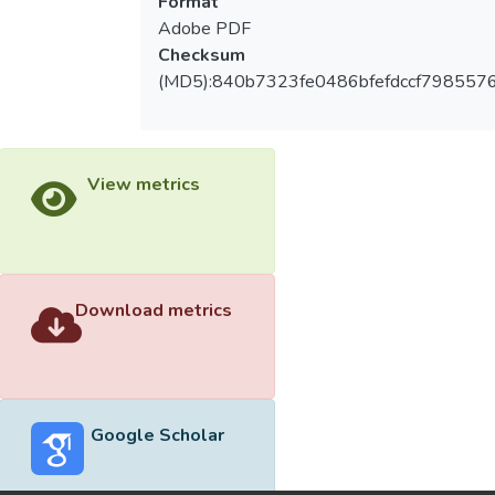
Format
Adobe PDF
Checksum
(MD5):840b7323fe0486bfefdccf798557
View metrics
Download metrics
Google Scholar