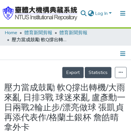
Log In
Home
體育新聞剪報
體育新聞剪報
Communities & Collections
壓力當成鼓勵 軟Q撐出轉機/大雨來亂 日排3戰 球迷來亂 盧彥勳一日兩戰2輪止步/漂亮做球 張凱貞再添代表作/格蘭土銀杯 詹皓晴拿外卡
Research Outputs
Fundings & Projects
Details
People
Export
Statistics
Organizations
壓力當成鼓勵 軟Q撐出轉機/大雨
Statistics
來亂 日排3戰 球迷來亂 盧彥勳一
日兩戰2輪止步/漂亮做球 張凱貞
再添代表作/格蘭土銀杯 詹皓晴
拿外卡