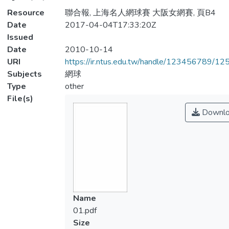
Resource
聯合報, 上海名人網球賽 大阪女網賽, 頁B4
Date
2017-04-04T17:33:20Z
Issued
Date
2010-10-14
URI
https://ir.ntus.edu.tw/handle/123456789/1
Subjects
網球
Type
other
File(s)
Downlo
Name
01.pdf
Size