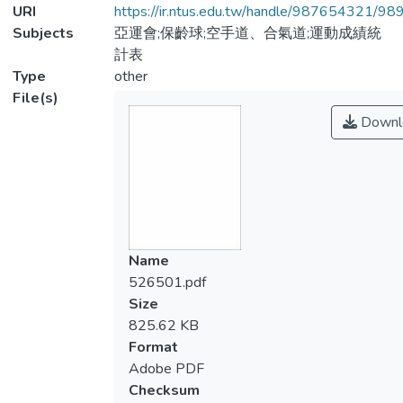
URI
https://ir.ntus.edu.tw/handle/987654321/98
Subjects
亞運會;保齡球;空手道、合氣道;運動成績統
計表
Type
other
File(s)
Downl
Name
526501.pdf
Size
825.62 KB
Format
Adobe PDF
Checksum