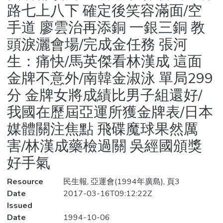
路七上八下 確定後笑容滿面/空
手道 廖雲治再添銅 一銀三銅 教
頭淚灑會場/完成金任務 張河
生：痛快/馬英傑看林漢成 這面
金牌不意外/南韓金淑泳 單局299
分 金牌女將成績比男子組還好/
我國在歷屆亞運所獲金牌表/日本
媒體關注焦點 飛碟魔球果然厲
害/林漢成藥檢過關 吳經國頒獎
好手氣
Resource
民生報, 亞運會(1994年廣島), 頁3
Date
2017-03-16T09:12:22Z
Issued
Date
1994-10-06