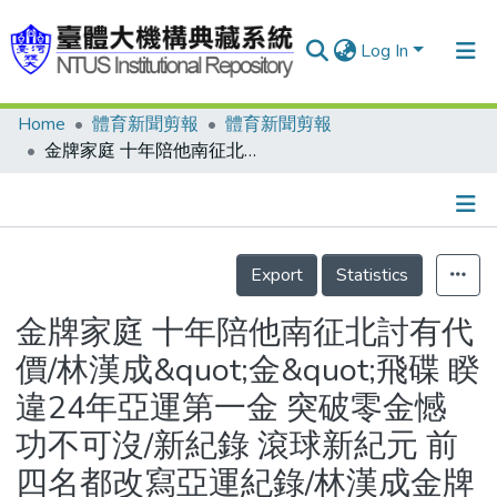
Log In
Home
體育新聞剪報
體育新聞剪報
Communities & Collections
金牌家庭 十年陪他南征北討有代價/林漢成&quot;金&quot;飛碟 睽違24年亞運第一金 突破零金憾 功不可沒/新紀錄 滾球新紀元 前四名都改寫亞運紀錄/林漢成金牌路七上八下 確定後笑容滿面/空手道 廖雲治再添銅 一銀三銅 教頭淚灑會場/完成金任務 張河生：痛快/馬英傑看林漢成 這面金牌不意外/南韓金淑泳 單局299分 金牌女將成績比男子組還好/我國在歷屆亞運所獲金牌表/日本媒體關注焦點 飛碟魔球果然厲害/林漢成藥檢過關 吳經國頒獎好手氣
Research Outputs
Fundings & Projects
Details
People
Export
Statistics
Organizations
金牌家庭 十年陪他南征北討有代
Statistics
價/林漢成&quot;金&quot;飛碟 睽
違24年亞運第一金 突破零金憾
功不可沒/新紀錄 滾球新紀元 前
四名都改寫亞運紀錄/林漢成金牌