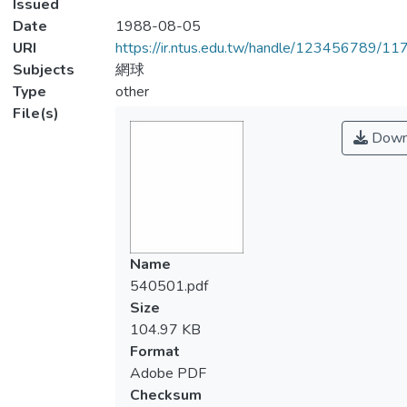
Issued
Date
1988-08-05
URI
https://ir.ntus.edu.tw/handle/123456789/1
Subjects
網球
Type
other
File(s)
Down
Name
540501.pdf
Size
104.97 KB
Format
Adobe PDF
Checksum