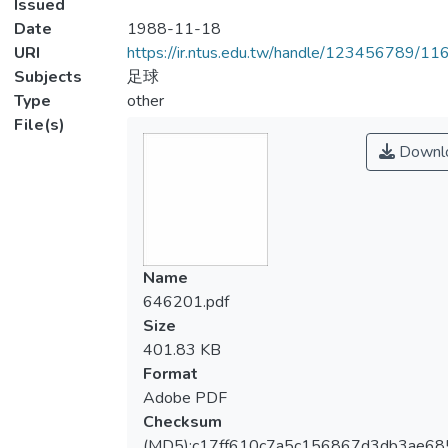
Issued
Date
1988-11-18
URI
https://ir.ntus.edu.tw/handle/123456789/1
Subjects
足球
Type
other
File(s)
Downl
Name
646201.pdf
Size
401.83 KB
Format
Adobe PDF
Checksum
(MD5):c17ff610c7a5c156867d3db3ae68