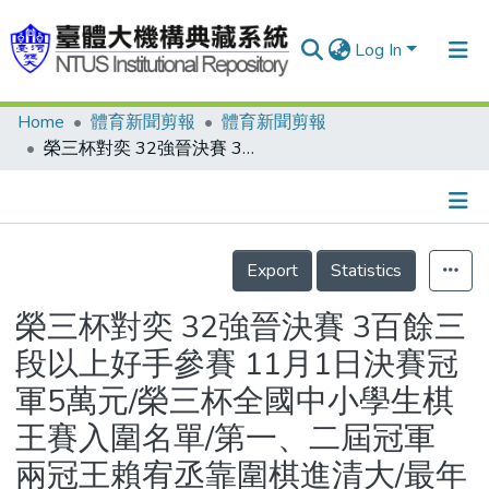
Log In
Home
體育新聞剪報
體育新聞剪報
Communities & Collections
榮三杯對奕 32強晉決賽 3百餘三段以上好手參賽 11月1日決賽冠軍5萬元/榮三杯全國中小學生棋王賽入圍名單/第一、二屆冠軍 兩冠王賴宥丞靠圍棋進清大/最年輕參賽者 小一生王楷傑實力高達五段/交大六子棋賽 電腦勝人腦
Research Outputs
Fundings & Projects
Details
People
Export
Statistics
Organizations
榮三杯對奕 32強晉決賽 3百餘三
Statistics
段以上好手參賽 11月1日決賽冠
軍5萬元/榮三杯全國中小學生棋
王賽入圍名單/第一、二屆冠軍
兩冠王賴宥丞靠圍棋進清大/最年