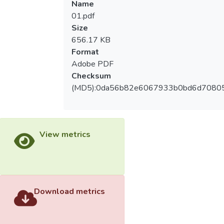
Name
01.pdf
Size
656.17 KB
Format
Adobe PDF
Checksum
(MD5):0da56b82e6067933b0bd6d7080
View metrics
Download metrics