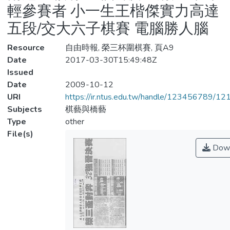
輕參賽者 小一生王楷傑實力高達
五段/交大六子棋賽 電腦勝人腦
Resource
自由時報, 榮三杯圍棋賽, 頁A9
Date
2017-03-30T15:49:48Z
Issued
Date
2009-10-12
URI
https://ir.ntus.edu.tw/handle/123456789/1
Subjects
棋藝與橋藝
Type
other
File(s)
Down