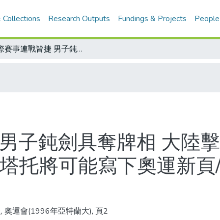
 Collections
Research Outputs
Fundings & Projects
People
國際賽事連戰皆捷 男子鈍劍具奪牌相 大陸擊劍進軍奧運信心十足/義大利射箭手范塔托將可能寫下奧運新頁/大陸「特別部隊」成員個個有要職
 男子鈍劍具奪牌相 大陸
范塔托將可能寫下奧運新頁
 奧運會(1996年亞特蘭大), 頁2