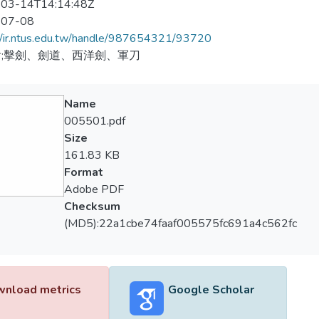
03-14T14:14:48Z
-07-08
//ir.ntus.edu.tw/handle/987654321/93720
;擊劍、劍道、西洋劍、軍刀
Name
005501.pdf
Size
161.83 KB
Format
Adobe PDF
Checksum
(MD5):22a1cbe74faaf005575fc691a4c562fc
nload metrics
Google Scholar