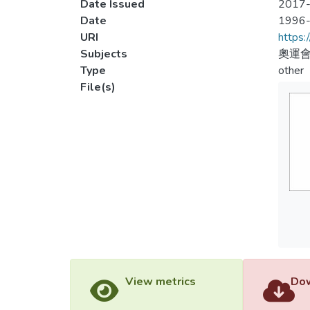
Date Issued
2017-
Date
1996
URI
https:
Subjects
奧運會
Type
other
File(s)
View metrics
Dow