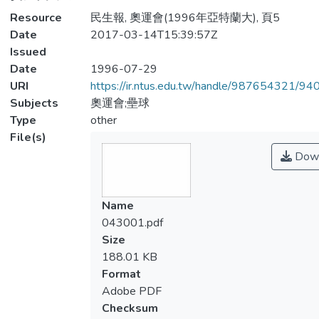
Resource
民生報, 奧運會(1996年亞特蘭大), 頁5
Date
2017-03-14T15:39:57Z
Issued
Date
1996-07-29
URI
https://ir.ntus.edu.tw/handle/987654321/94
Subjects
奧運會;壘球
Type
other
File(s)
Down
Name
043001.pdf
Size
188.01 KB
Format
Adobe PDF
Checksum