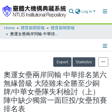
Log In
Home
體育新聞剪報
體育新聞剪報
Communities & Collections
奧運女壘兩岸同輸 中華排名第六無緣晉級 大陸雖未全勝至少銅牌/中華女壘隊失利檢討（上） 陣中缺少獨當一面巨投/女壘預賽排名表
Research Outputs
Fundings & Projects
Details
People
Export
Statistics
Organizations
奧運女壘兩岸同輸 中華排名第六
Statistics
無緣晉級 大陸雖未全勝至少銅
牌/中華女壘隊失利檢討（上）
陣中缺少獨當一面巨投/女壘預賽
排名表