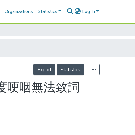
Organizations
Statistics
Log In
Export
Statistics
一度哽咽無法致詞