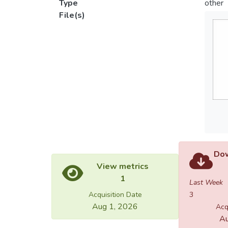
Type
other
File(s)
Dow
View metrics
1
Last Week
Acquisition Date
3
Aug 1, 2026
Acq
Au