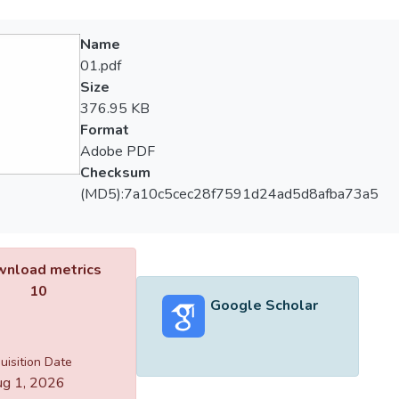
Name
01.pdf
Size
376.95 KB
Format
Adobe PDF
Checksum
(MD5):7a10c5cec28f7591d24ad5d8afba73a5
nload metrics
10
Google Scholar
uisition Date
g 1, 2026