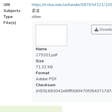
URI
https://ir.ntus.edu.tw/handle/987654321/1
Subjects
柔道
Type
other
File(s)
Downl
Name
179201.pdf
Size
71.32 KB
Format
Adobe PDF
Checksum
(MD5):683042e8fff006f470f2840717d7