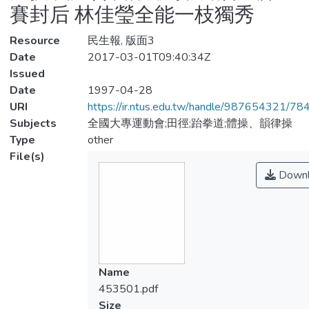
賽封后 林佳瑩全能一枝獨秀
Resource
民生報, 版面3
Date
2017-03-01T09:40:34Z
Issued
Date
1997-04-28
URI
https://ir.ntus.edu.tw/handle/987654321/78
Subjects
全國大專運動會;田徑;跆拳道;體操、韻律操
Type
other
File(s)
Downl
Name
453501.pdf
Size