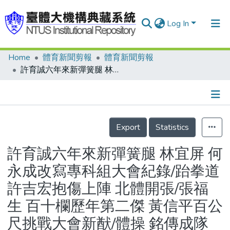
Log In
Home
體育新聞剪報
體育新聞剪報
Communities & Collections
許育誠六年來新彈簧腿 林宜屏 何永成改寫專科組大會紀錄/跆拳道 許吉宏抱傷上陣 北體開張/張福生 百十欄歷年第二傑 黃信平百公尺挑戰大會新猷/體操 銘傳成隊賽封后 林佳瑩全能一枝獨秀
Research Outputs
Fundings & Projects
Details
People
Export
Statistics
Organizations
許育誠六年來新彈簧腿 林宜屏 何
Statistics
永成改寫專科組大會紀錄/跆拳道
許吉宏抱傷上陣 北體開張/張福
生 百十欄歷年第二傑 黃信平百公
尺挑戰大會新猷/體操 銘傳成隊