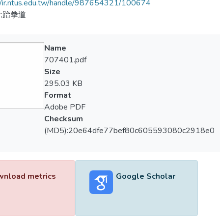
//ir.ntus.edu.tw/handle/987654321/100674
;跆拳道
Name
707401.pdf
Size
295.03 KB
Format
Adobe PDF
Checksum
(MD5):20e64dfe77bef80c605593080c2918e0
nload metrics
Google Scholar