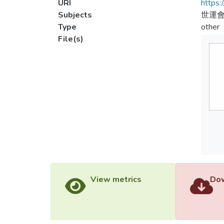
URI
https:
Subjects
世運會
Type
other
File(s)
View metrics
Dow