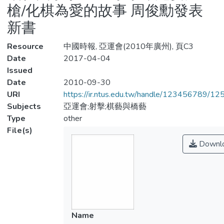
槍/化棋為愛的故事 周俊勳發表
新書
Resource
中國時報, 亞運會(2010年廣州), 頁C3
Date
2017-04-04
Issued
Date
2010-09-30
URI
https://ir.ntus.edu.tw/handle/123456789/1
Subjects
亞運會;射擊;棋藝與橋藝
Type
other
File(s)
Downl
Name