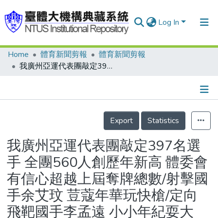
Log In
Home
體育新聞剪報
體育新聞剪報
Communities & Collections
我廣州亞運代表團敲定397名選手 全團560人創歷年新高 體委會有信心超越上屆奪牌總數/射擊國手余艾玟 荳蔻年華玩快槍/定向飛靶國手李孟遠 小小年紀耍大槍/化棋為愛的故事 周俊勳發表新書
Research Outputs
Fundings & Projects
Details
People
Export
Statistics
Organizations
我廣州亞運代表團敲定397名選
Statistics
手 全團560人創歷年新高 體委會
有信心超越上屆奪牌總數/射擊國
手余艾玟 荳蔻年華玩快槍/定向
飛靶國手李孟遠 小小年紀耍大