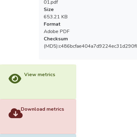
01.pdf
Size
653.21 KB
Format
Adobe PDF
Checksum
(MD5):c486bcfae404a7d9224ec31d290f
View metrics
Download metrics