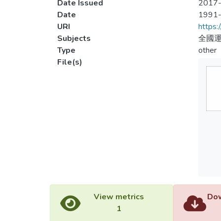
Date Issued
2017-
Date
1991
URI
https:
Subjects
全國運
Type
other
File(s)
View metrics
Dow
1