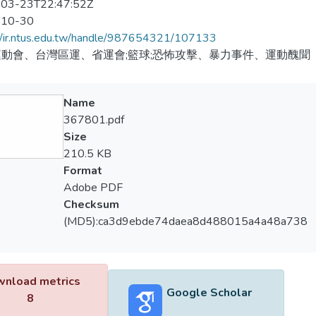
03-23T22:47:52Z
-10-30
//ir.ntus.edu.tw/handle/987654321/107133
動會、台灣區運、省運會;籃球;恐怖攻擊、暴力事件、運動醜聞
Name
367801.pdf
Size
210.5 KB
Format
Adobe PDF
Checksum
(MD5):ca3d9ebde74daea8d488015a4a48a738
nload metrics
Google Scholar
8