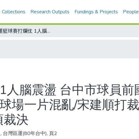
 Collections
Research Outputs
Fundings & Projects
People
區運籃球賽打爛仗 1人腦震盪 台中市球員前國手宋建順 揮拳毆打裁判陳俊志成傷 球場一片混亂/宋建順打裁判依規定予懲處 籃球賽審委會做成4項裁決
1人腦震盪 台中市球員前
 球場一片混亂/宋建順打裁
項裁決
 台灣區運(80年台中), 頁2