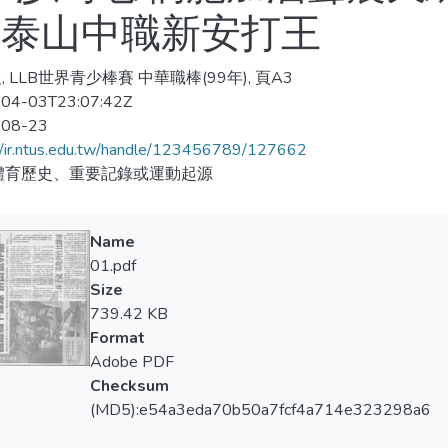
打 張泰山中職新安打王
, LLB世界青少棒賽 中華職棒(99年), 頁A3
04-03T23:07:42Z
-08-23
//ir.ntus.edu.tw/handle/123456789/127662
體育歷史、重要記錄或運動起源
Name
01.pdf
Size
739.42 KB
Format
Adobe PDF
Checksum
(MD5):e54a3eda70b50a7fcf4a714e323298a6