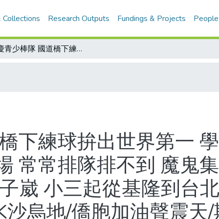
 Collections
Research Outputs
Fundings & Projects
People
重慶青少棒隊 國道橋下練球拚出世界第一 學校沒有棒球場 跑步半小時到社子棒球場 常常排隊排不到 魔鬼集訓一個月個個曬成小黑炭/贏球功臣林子崴 小三起從基隆到台北練球/威廉波特首戰18比0 中華少棒海K沙烏地/僑胞加油聲震天/期待三冠王2.0/1583支安打 張泰山中職新安打王
道橋下練球拚出世界第一 學
場 常常排隊排不到 魔鬼
林子崴 小三起從基隆到台北
海K沙烏地/僑胞加油聲震天