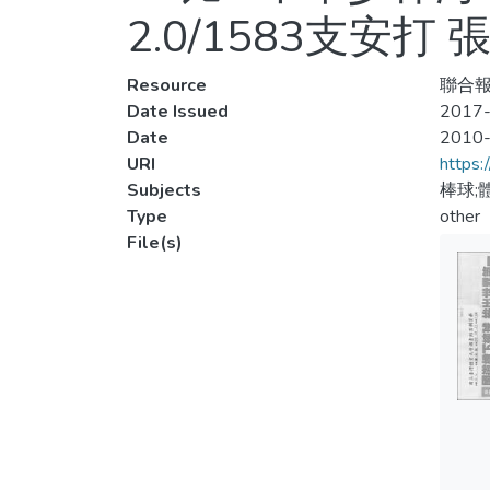
2.0/1583支安
Resource
聯合報
Date Issued
2017-
Date
2010
URI
https:
Subjects
棒球;
Type
other
File(s)