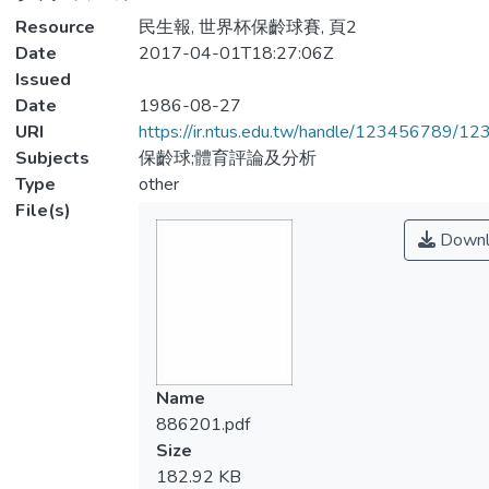
Resource
民生報, 世界杯保齡球賽, 頁2
Date
2017-04-01T18:27:06Z
Issued
Date
1986-08-27
URI
https://ir.ntus.edu.tw/handle/123456789/1
Subjects
保齡球;體育評論及分析
Type
other
File(s)
Downl
Name
886201.pdf
Size
182.92 KB