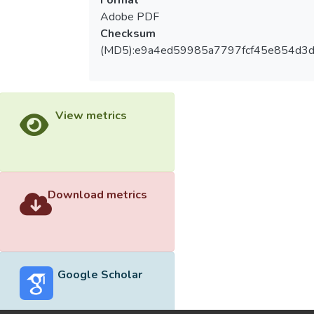
Adobe PDF
Checksum
(MD5):e9a4ed59985a7797fcf45e854d3
View metrics
Download metrics
Google Scholar