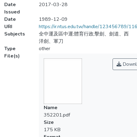
Date
2017-03-28
Issued
Date
1989-12-09
URI
https://ir.ntus.edu.tw/handle/123456789/1
Subjects
全中運及區中運;體育行政;擊劍、劍道、西
洋劍、軍刀
Type
other
File(s)
Downl
Name
352201.pdf
Size
175 KB
Format