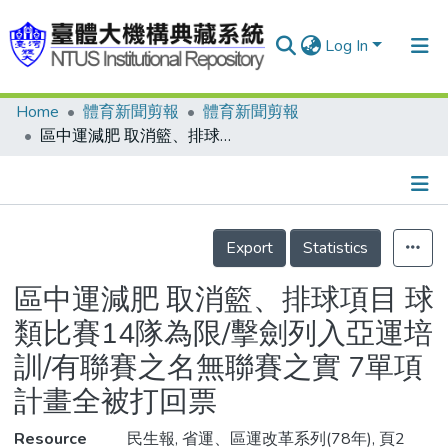
Log In
Home
體育新聞剪報
體育新聞剪報
Communities & Collections
區中運減肥 取消籃、排球項目 球類比賽14隊為限/擊劍列入亞運培訓/有聯賽之名無聯賽之實 7單項計畫全被打回票
Research Outputs
Fundings & Projects
Details
People
Export
Statistics
Organizations
區中運減肥 取消籃、排球項目 球
Statistics
類比賽14隊為限/擊劍列入亞運培
訓/有聯賽之名無聯賽之實 7單項
計畫全被打回票
Resource
民生報, 省運、區運改革系列(78年), 頁2