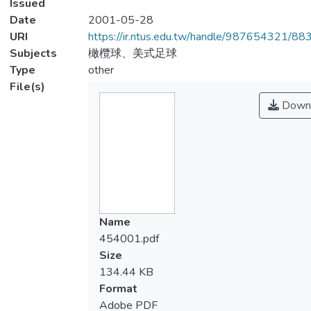
Issued
Date
2001-05-28
URI
https://ir.ntus.edu.tw/handle/987654321/88
Subjects
橄欖球、美式足球
Type
other
File(s)
Down
Name
454001.pdf
Size
134.44 KB
Format
Adobe PDF