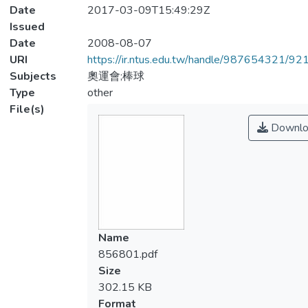
Date
2017-03-09T15:49:29Z
Issued
Date
2008-08-07
URI
https://ir.ntus.edu.tw/handle/987654321/92
Subjects
奧運會;棒球
Type
other
File(s)
Downlo
Name
856801.pdf
Size
302.15 KB
Format