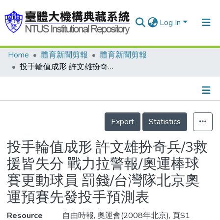
Log In
Home
體育新聞剪報
體育新聞剪報
Communities & Collections
投手輪值成形 許文雄扮奇兵/3救援皆失分 戰力拉警報/奧運棒球賽更動球員 罰錢/台灣隊北京奧運預賽先發投手預測表
Research Outputs
Fundings & Projects
Details
People
Export
Statistics
Organizations
投手輪值成形 許文雄扮奇兵/3救
Statistics
援皆失分 戰力拉警報/奧運棒球
賽更動球員 罰錢/台灣隊北京奧
運預賽先發投手預測表
Resource
自由時報, 奧運會(2008年北京), 頁S1