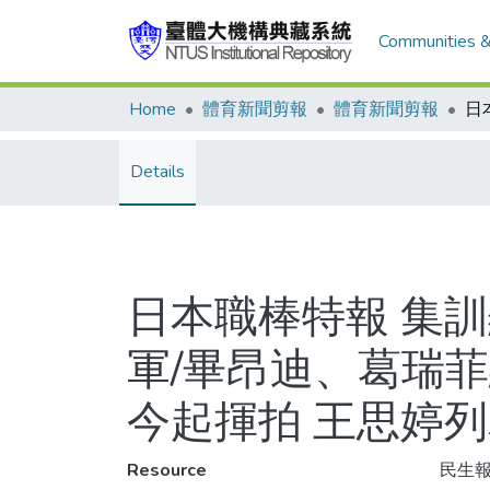
Communities &
Home
體育新聞剪報
體育新聞剪報
Details
日本職棒特報 集
軍/畢昂迪、葛瑞
今起揮拍 王思婷
Resource
民生報