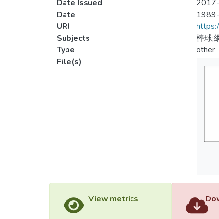
Date Issued
2017-
Date
1989
URI
https:
Subjects
棒球;
Type
other
File(s)
View metrics
Dow