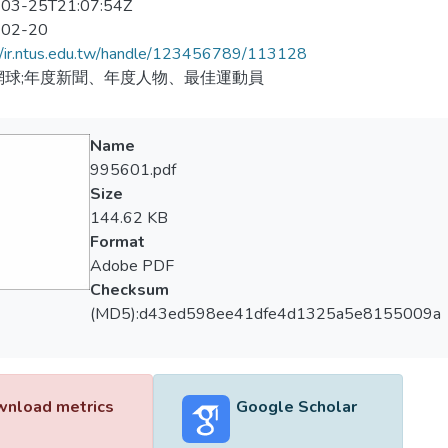
03-25T21:07:54Z
-02-20
//ir.ntus.edu.tw/handle/123456789/113128
網球;年度新聞、年度人物、最佳運動員
Name
995601.pdf
Size
144.62 KB
Format
Adobe PDF
Checksum
(MD5):d43ed598ee41dfe4d1325a5e8155009a
nload metrics
Google Scholar