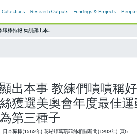
 Collections
Research Outputs
Fundings & Projects
People
日本職棒特報 集訓顯出本事 教練們嘖嘖稱好 陳義信有望升上一軍/畢昂迪、葛瑞菲絲獲選美奧會年度最佳運動員/新加坡網球賽今起揮拍 王思婷列為第三種子
訓顯出本事 教練們嘖嘖稱好
菲絲獲選美奧會年度最佳運
列為第三種子
, 日本職棒(1989年) 花蝴蝶葛瑞菲絲相關新聞(1989年), 頁5