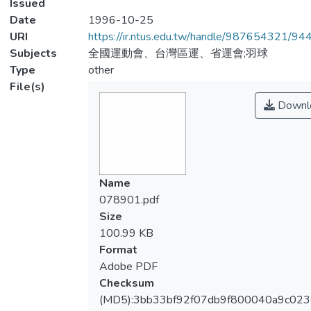
Issued
Date
1996-10-25
URI
https://ir.ntus.edu.tw/handle/987654321/94
Subjects
全國運動會、台灣區運、省運會;羽球
Type
other
File(s)
Downl
Name
078901.pdf
Size
100.99 KB
Format
Adobe PDF
Checksum
(MD5):3bb33bf92f07db9f800040a9c02