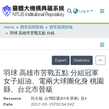
Log In
Home
體育新聞剪報
體育新聞剪報
Communities & Collections
羽球 高雄市苦戰五點 分組冠軍 女子組油、電兩大球團化身 桃園縣、台北市晉級
Research Outputs
Fundings & Projects
Details
People
Export
Statistics
Organizations
羽球 高雄市苦戰五點 分組冠軍
Statistics
女子組油、電兩大球團化身 桃園
縣、台北市晉級
Resource
民生報, 台灣區運(85年屏東), 頁4
Date
2017-03-15T02:54:34Z