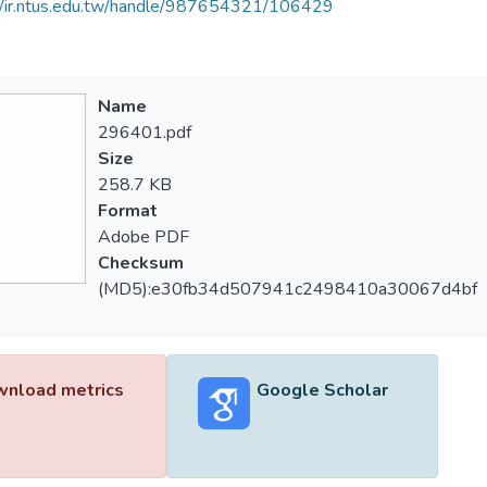
//ir.ntus.edu.tw/handle/987654321/106429
Name
296401.pdf
Size
258.7 KB
Format
Adobe PDF
Checksum
(MD5):e30fb34d507941c2498410a30067d4bf
nload metrics
Google Scholar