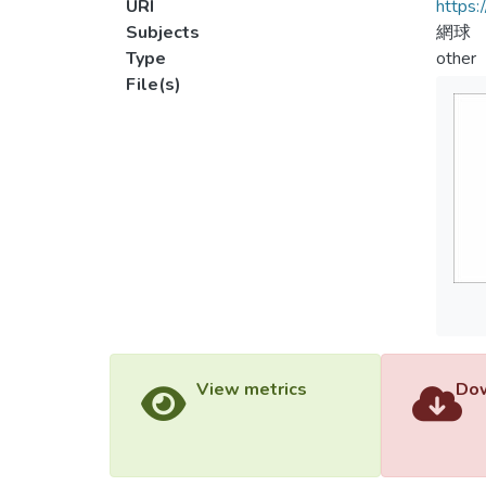
URI
https:
Subjects
網球
Type
other
File(s)
View metrics
Dow