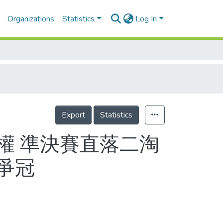
Organizations
Statistics
Log In
Export
Statistics
權 準決賽直落二淘
爭冠