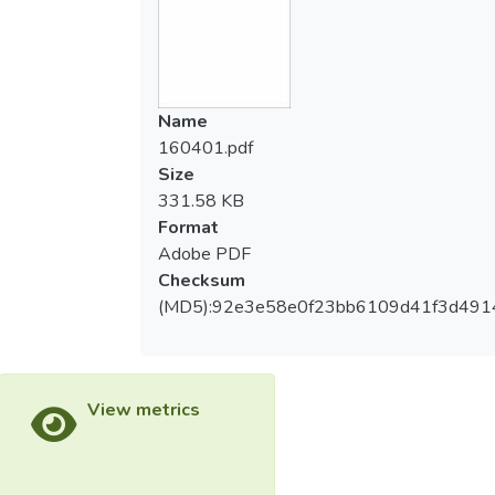
Name
160401.pdf
Size
331.58 KB
Format
Adobe PDF
Checksum
(MD5):92e3e58e0f23bb6109d41f3d491
View metrics