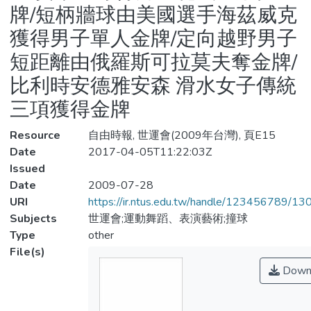
牌/短柄牆球由美國選手海茲威克
獲得男子單人金牌/定向越野男子
短距離由俄羅斯可拉莫夫奪金牌/
比利時安德雅安森 滑水女子傳統
三項獲得金牌
Resource
自由時報, 世運會(2009年台灣), 頁E15
Date
2017-04-05T11:22:03Z
Issued
Date
2009-07-28
URI
https://ir.ntus.edu.tw/handle/123456789/1
Subjects
世運會;運動舞蹈、表演藝術;撞球
Type
other
File(s)
Down