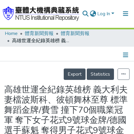
Log In
Home
體育新聞剪報
體育新聞剪報
Communities & Collections
高雄世運全紀錄英雄榜 義大利夫妻檔波斯科、彼頓舞林至尊 標準舞蹈金牌/費雪 撞下70個職業冠軍 奪下女子花式9號球金牌/德國選手蘇魁 奪得男子花式9號球金牌/短柄牆球由美國選手海茲威克獲得男子單人金牌/定向越野男子短距離由俄羅斯可拉莫夫奪金牌/比利時安德雅安森 滑水女子傳統三項獲得金牌
Research Outputs
Fundings & Projects
Details
People
Export
Statistics
Organizations
高雄世運全紀錄英雄榜 義大利夫
Statistics
妻檔波斯科、彼頓舞林至尊 標準
舞蹈金牌/費雪 撞下70個職業冠
軍 奪下女子花式9號球金牌/德國
選手蘇魁 奪得男子花式9號球金