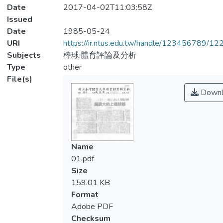
Date
2017-04-02T11:03:58Z
Issued
Date
1985-05-24
URI
https://ir.ntus.edu.tw/handle/123456789/1
Subjects
棒球;體育評論及分析
Type
other
File(s)
Downl
Name
01.pdf
Size
159.01 KB
Format
Adobe PDF
Checksum