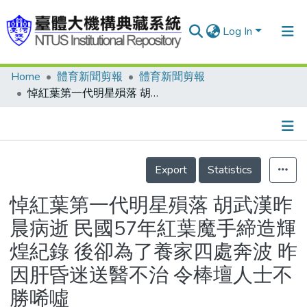
Log In
Home
體育新聞剪報
體育新聞剪報
Communities & Collections
悼紅葉第一代明星殞落 胡武漢昨晨病逝 民國57年紅葉魔手締造輝煌紀錄 後卻為了養家四處奔波 昨因肝昏迷送醫不治 令棒壇人士不勝唏噓
Research Outputs
Fundings & Projects
Details
People
Export
Statistics
Organizations
悼紅葉第一代明星殞落 胡武漢昨
Statistics
晨病逝 民國57年紅葉魔手締造輝
煌紀錄 後卻為了養家四處奔波 昨
因肝昏迷送醫不治 令棒壇人士不
勝唏噓