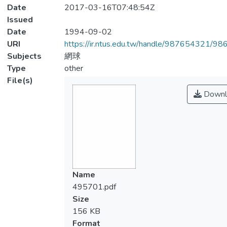
Date
2017-03-16T07:48:54Z
Issued
Date
1994-09-02
URI
https://ir.ntus.edu.tw/handle/987654321/98
Subjects
網球
Type
other
File(s)
Downl
Name
495701.pdf
Size
156 KB
Format