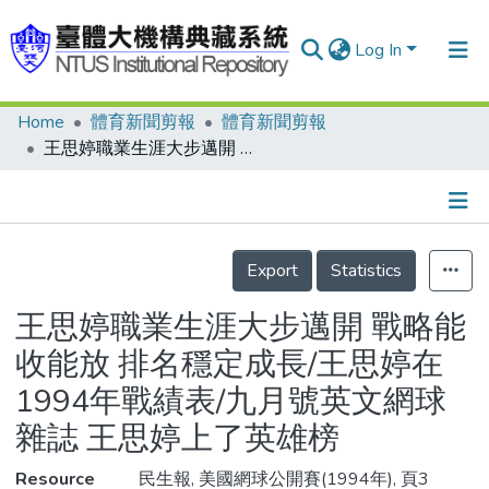
Log In
Home
體育新聞剪報
體育新聞剪報
Communities & Collections
王思婷職業生涯大步邁開 戰略能收能放 排名穩定成長/王思婷在1994年戰績表/九月號英文網球雜誌 王思婷上了英雄榜
Research Outputs
Fundings & Projects
Details
People
Export
Statistics
Organizations
王思婷職業生涯大步邁開 戰略能
Statistics
收能放 排名穩定成長/王思婷在
1994年戰績表/九月號英文網球
雜誌 王思婷上了英雄榜
Resource
民生報, 美國網球公開賽(1994年), 頁3