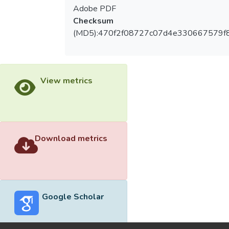
Adobe PDF
Checksum
(MD5):470f2f08727c07d4e330667579f
View metrics
Download metrics
Google Scholar