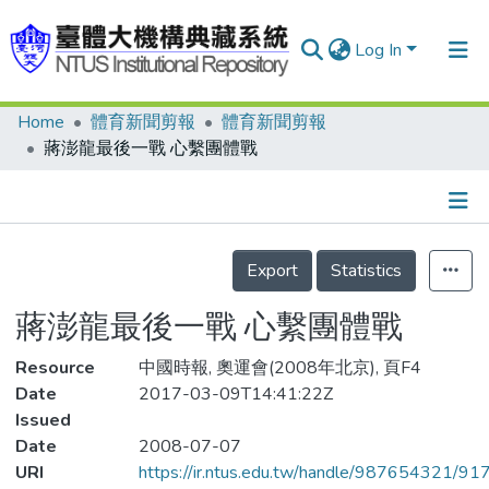
Log In
Home
體育新聞剪報
體育新聞剪報
Communities & Collections
蔣澎龍最後一戰 心繫團體戰
Research Outputs
Fundings & Projects
Details
People
Export
Statistics
Organizations
蔣澎龍最後一戰 心繫團體戰
Statistics
Resource
中國時報, 奧運會(2008年北京), 頁F4
Date
2017-03-09T14:41:22Z
Issued
Date
2008-07-07
URI
https://ir.ntus.edu.tw/handle/987654321/91