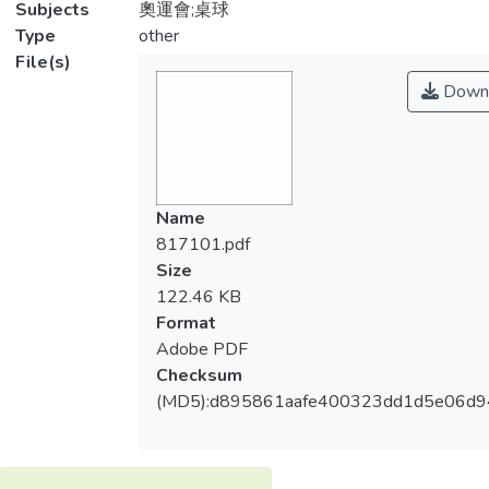
Subjects
奧運會;桌球
Type
other
File(s)
Down
Name
817101.pdf
Size
122.46 KB
Format
Adobe PDF
Checksum
(MD5):d895861aafe400323dd1d5e06d9