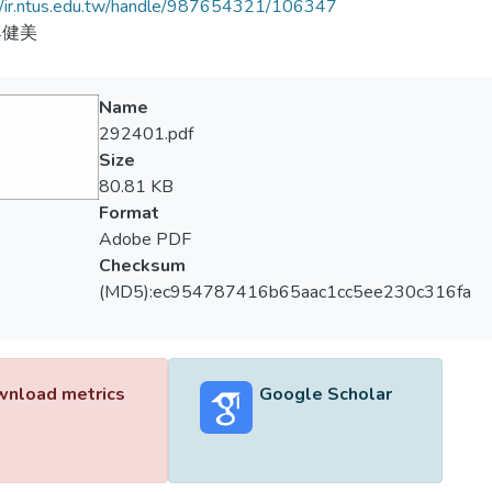
//ir.ntus.edu.tw/handle/987654321/106347
與健美
Name
292401.pdf
Size
80.81 KB
Format
Adobe PDF
Checksum
(MD5):ec954787416b65aac1cc5ee230c316fa
nload metrics
Google Scholar