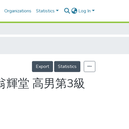
Organizations
Statistics
Log In
Export
Statistics
翁輝堂 高男第3級