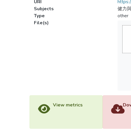
URI
https:
Subjects
健力
Type
other
File(s)
View metrics
Dow