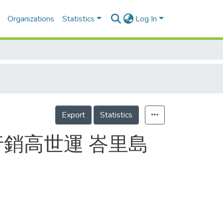
Organizations
Statistics
Log In
Export
Statistics
行銷高世運 峇里島