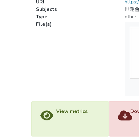
URI
https:
Subjects
世運會
Type
other
File(s)
View metrics
Dow