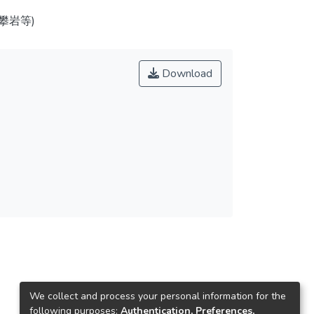
攀岩等)
Download
We collect and process your personal information for the
following purposes:
Authentication, Preferences,