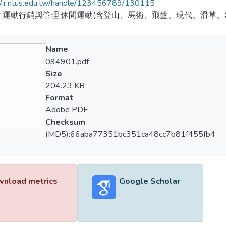
//ir.ntus.edu.tw/handle/123456789/130115
;運動行銷與管理;休閒運動(含登山、馬術、飛盤、現代、滑草、
Name
094901.pdf
Size
204.23 KB
Format
Adobe PDF
Checksum
(MD5):66aba77351bc351ca48cc7b81f455fb4
nload metrics
Google Scholar