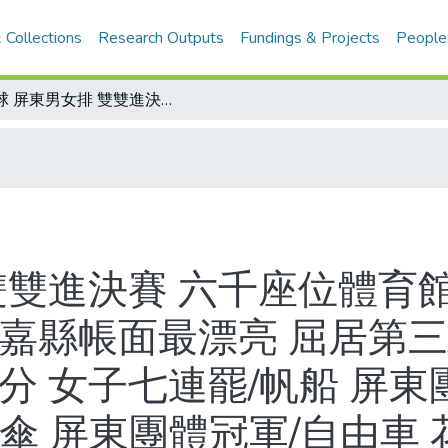
 Collections
Research Outputs
Fundings & Projects
People
排球 屏東男女排 雙雙進決賽 六千座位體育館爆滿/柔道 桃園、屏東並列女團冠軍 嘉縣帳面最漂亮 屈居第三/跆拳道 北縣男女雙料冠軍 積分勝一分 女子七連罷/帆船 屏東團體冠軍/划船 宜蘭女子包辦金牌/飛行傘 屏東團體冠軍/自由車 花蓮董西平摘金/網球 北縣男、北市女敗部出線/軟網 男單中市包辦前二/射箭 竹市 奧運國手三連霸 南投男子射走竹縣霸業/籃球 苗栗、屏東今爭金 女子組北縣與中市爭冠/女足 PK九人 桃園勝高縣/射擊 江振榮加賽摘金
雙雙進決賽 六千座位體育館
嘉縣帳面最漂亮 屈居第三
分 女子七連罷/帆船 屏東
傘 屏東團體冠軍/自由車 