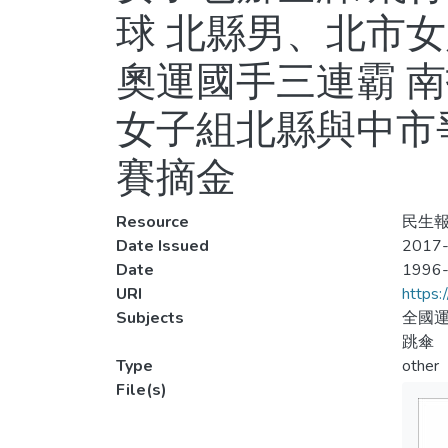
球 北縣男、北市女
奧運國手三連霸 
女子組北縣與中市爭
賽摘金
Resource
民生報,
Date Issued
2017-
Date
1996
URI
https:
Subjects
全國運
跳傘
Type
other
File(s)