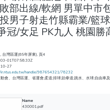
敗部出線/軟網 男單中市包
南投男子射走竹縣霸業/籃球
冠/女足 PK九人 桃園勝
 台灣區運(85年屏東), 頁4
03-01T07:58:33Z
-10-27
//ir.ntus.edu.tw/handle/987654321/78232
動會、台灣區運、省運會;柔道;排球;跆拳道;跳水、水球;自由車及
Name
430001.pdf