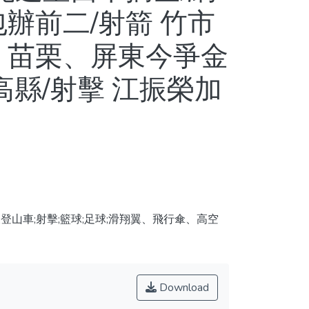
辦前二/射箭 竹市
 苗栗、屏東今爭金
高縣/射擊 江振榮加
登山車;射擊;籃球;足球;滑翔翼、飛行傘、高空
Download