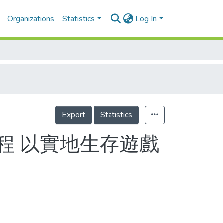
Organizations
Statistics
Log In
Export
Statistics
程 以實地生存遊戲