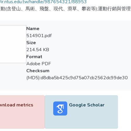
//ir.ntus.edu.tw/handle/987654321/88953
動(含登山、馬術、飛盤、現代、滑草、攀岩等);運動行銷與管理
Name
514901.pdf
Size
214.54 KB
Format
Adobe PDF
Checksum
(MD5):d8dba5b425c9d75a07cb2562dc99de30
nload metrics
Google Scholar