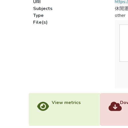
URI
https:
Subjects
休閒運
Type
other
File(s)
View metrics
Dow