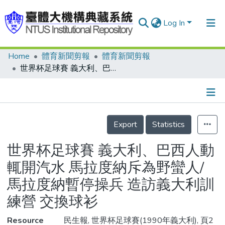
Log In
Home
體育新聞剪報
體育新聞剪報
Communities & Collections
世界杯足球賽 義大利、巴西人動輒開汽水 馬拉度納斥為野蠻人/馬拉度納暫停操兵 造訪義大利訓練營 交換球衫
Research Outputs
Fundings & Projects
Details
People
Export
Statistics
Organizations
世界杯足球賽 義大利、巴西人動
Statistics
輒開汽水 馬拉度納斥為野蠻人/
馬拉度納暫停操兵 造訪義大利訓
練營 交換球衫
Resource
民生報, 世界杯足球賽(1990年義大利), 頁2