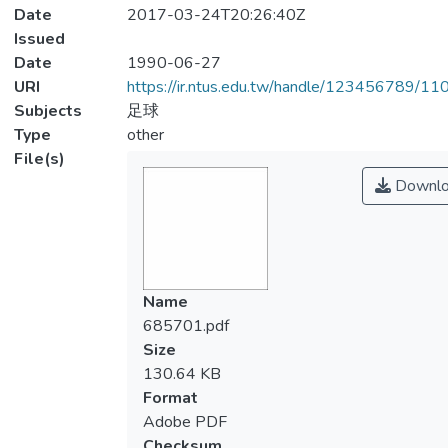
Date
2017-03-24T20:26:40Z
Issued
Date
1990-06-27
URI
https://ir.ntus.edu.tw/handle/123456789/1
Subjects
足球
Type
other
File(s)
Downlo
Name
685701.pdf
Size
130.64 KB
Format
Adobe PDF
Checksum