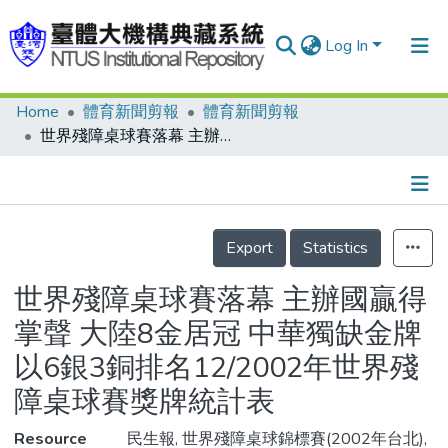
Log In
Home
體育新聞剪報
體育新聞剪報
Communities & Collections
世界殘障桌球賽落幕 主辦國贏得掌聲 大陸8金居冠 中華獨缺金牌 以6銀3銅排名12/2002年世界殘障桌球賽獎牌統計表
Research Outputs
Fundings & Projects
Details
People
Export
Statistics
Organizations
世界殘障桌球賽落幕 主辦國贏得
Statistics
掌聲 大陸8金居冠 中華獨缺金牌
以6銀3銅排名12/2002年世界殘
障桌球賽獎牌統計表
Resource
民生報, 世界殘障桌球錦標賽(2002年台北),