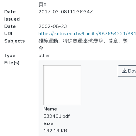
頁X
Date
2017-03-08T12:36:34Z
Issued
Date
2002-08-23
URI
https://ir.ntus.edu.tw/handle/987654321/89
Subjects
殘障運動、特殊奧運;桌球;獎牌、獎章、獎
金
Type
other
File(s)
Dow
Name
539401.pdf
Size
192.19 KB