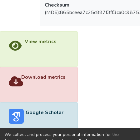
Checksum
(MD5):865bceea7c25c887f3ff3ca0c9875
View metrics
Download metrics
Google Scholar
We collect and process your personal information for the