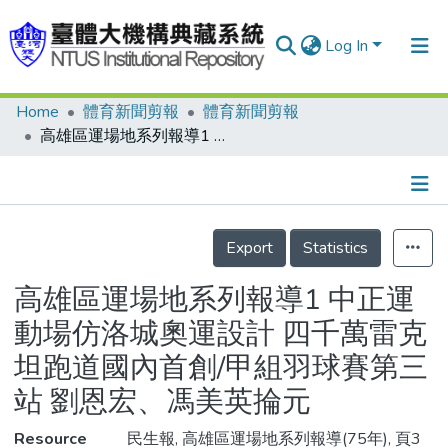
Log In
Home
體育新聞剪報
體育新聞剪報
Communities & Collections
高雄區運場地系列報導1 中正運動場仿洛城奧運設計 四千萬雷克坦跑道國內首創/甲組羽球賽第三站 劉恩宏、馮美英掄元
Research Outputs
Fundings & Projects
Details
People
Export
Statistics
Organizations
高雄區運場地系列報導1 中正運
Statistics
動場仿洛城奧運設計 四千萬雷克
坦跑道國內首創/甲組羽球賽第三
站 劉恩宏、馮美英掄元
Resource
民生報, 高雄區運場地系列報導(75年), 頁3