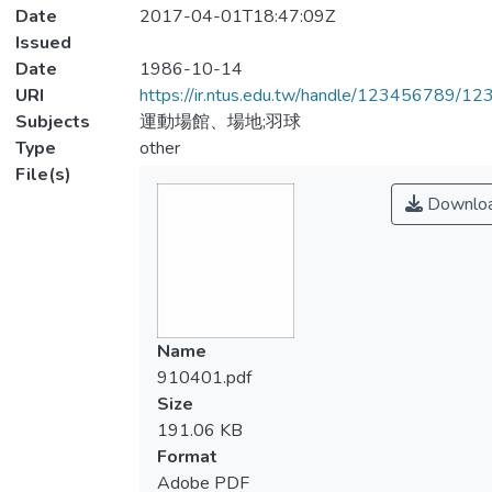
Date
2017-04-01T18:47:09Z
Issued
Date
1986-10-14
URI
https://ir.ntus.edu.tw/handle/123456789/1
Subjects
運動場館、場地;羽球
Type
other
File(s)
Downlo
Name
910401.pdf
Size
191.06 KB
Format
Adobe PDF