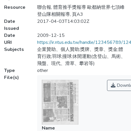
Resource
聯合報, 體育推手獎報導 歐都納世界七頂峰
登山隊相關報導, 頁A3
Date
2017-04-03T14:03:02Z
Issued
Date
2009-12-15
URI
https://ir.ntus.edu.tw/handle/123456789/1
Subjects
企業贊助、個人贊助;獎牌、獎章、獎金;體
育行政;羽球;撞球;休閒運動(含登山、馬術、
飛盤、現代、滑草、攀岩等)
Type
other
File(s)
Downl
Name