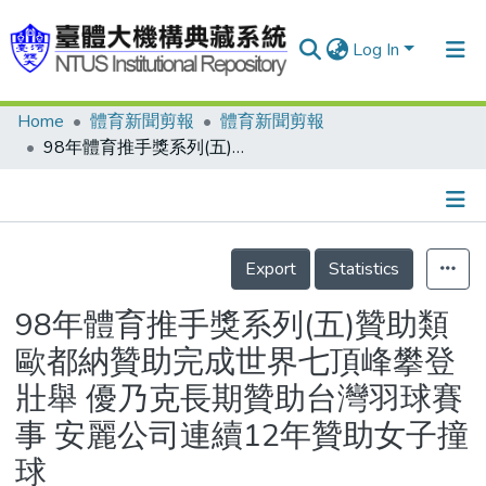
Log In
Home
體育新聞剪報
體育新聞剪報
Communities & Collections
98年體育推手獎系列(五)贊助類 歐都納贊助完成世界七頂峰攀登壯舉 優乃克長期贊助台灣羽球賽事 安麗公司連續12年贊助女子撞球
Research Outputs
Fundings & Projects
Details
People
Export
Statistics
Organizations
98年體育推手獎系列(五)贊助類
Statistics
歐都納贊助完成世界七頂峰攀登
壯舉 優乃克長期贊助台灣羽球賽
事 安麗公司連續12年贊助女子撞
球