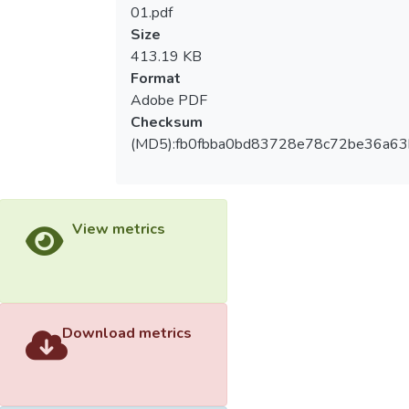
01.pdf
Size
413.19 KB
Format
Adobe PDF
Checksum
(MD5):fb0fbba0bd83728e78c72be36a63
View metrics
Download metrics