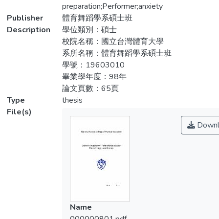
and can’t reach their potential. The aim of
preparation;Performer;anxiety
有關焦慮與意象的程度上的相互關係。以北
this thesis was to explore the relationship
Publisher
體育舞蹈學系碩士班
部大學具有舞蹈系所的學校進行問卷調查，
between trait anxiety, state anxiety and the
Description
學位類別：碩士
總計有210位學生進行問卷調查(205位為女
dancer imagery. A majority of female,
校院名稱：國立台灣體育大學
性、5位為男性)，參與研究的參與者的平均
collage dance student sample (n = 210,
系所名稱：體育舞蹈學系碩士班
年齡為20歲學舞年齡為8歲。本研究以三個
mean age = 20, experience years = 8) were
學號：19603010
量表進行施測，分別為：特質性焦慮量表、
involved in the present study. Three
畢業學年度：98年
舞蹈意象量表、狀態性焦慮量表。本研究分
different questionnaires were conducted in
論文頁數：65頁
別以兩個部份進行研究，第一部分與各校老
different time points, included SAS (sport
Type
thesis
師連繫後，進行第一部份的問卷發放(特質
anxiety scale; Smith, Smoll, & Schutz, 1990),
File(s)
性焦慮量表、舞蹈意象量表)，而後並在學
dancer imagery questionnaire (DIQ; Nordin &
Downl
生演出後11小時進行第二部份的問卷發放
Cumming, 2006) and state anxiety
(狀態性焦慮量表)。研究中發現，把特質性
measurement (CSAI-2; Martens, Vealey,
焦慮、狀態性焦慮與舞蹈意象相互連結後，
Smith, Burton, & Bump, 1990) after the
發現舞者在對於焦慮與意象皆無任何影響，
consents were collected. Results showed
表示舞者在對於意象的使用與當焦慮產生
no significant relationships were found
時，舞者不會因為特定的每一個部分去進行
among trait, state anxiety and dance
意象的使用。並藉此研究希望在舞者的練習
imagery. Discussion was suggested and
Name
過程中，加入意象的教導與訓練並且有，就
future research was proposed.