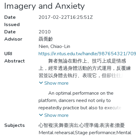
Imagery and Anxiety
Date
2017-02-22T16:25:51Z
Issued
Date
2010
Advisor
聶喬齡
Nien, Chiao-Lin
URI
https://ir.ntus.edu.tw/handle/987654321/70
Abstract
舞者無論在動作上、技巧上或是情感
上，經常透過身體活動的方式運用，反覆練
習並以身體去執行、表現它，但卻往往忽略
了心智層面的意象訓練所扮演協助與提升個
Show more
人能力的角色。因此，本研究主要的目的在
An optimal performance on the
探討有關舞者個性上對於表演、演出等其他
platform, dancers need not only to
在要求上，所產生的生理、認知上的焦慮程
repeatedly practice but also to execute
度等個別差異，是否會對於在意象的使用上
body moment with quality technique as well
Show more
產生直接的影響，並間接的對於即將來臨的
as appropriate emotions. Without using
Subjects
心智複演;舞臺演出;心理準備;表演者;擔憂
演出與比賽的壓力所產生的狀態性焦慮的程
imagery, dancers can only function limitedly
Mental rehearsal;Stage performance;Mental
度高低上產生不同的影響。希望能藉此釐清