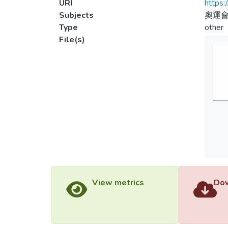
URI
https:
Subjects
奧運會
Type
other
File(s)
View metrics
Dow