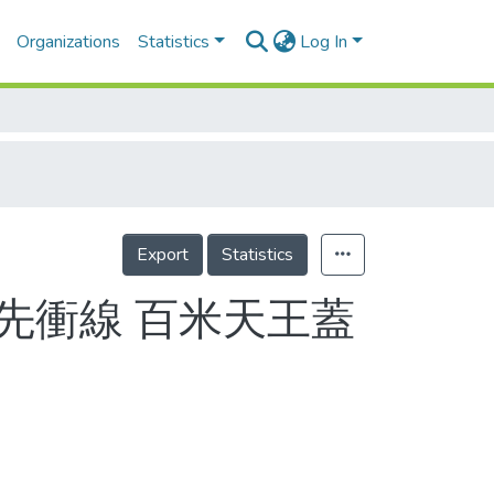
Organizations
Statistics
Log In
Export
Statistics
率先衝線 百米天王蓋