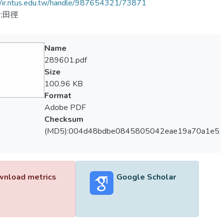
//ir.ntus.edu.tw/handle/987654321/73871
;田徑
Name
289601.pdf
Size
100.96 KB
Format
Adobe PDF
Checksum
(MD5):004d48bdbe0845805042eae19a70a1e5
nload metrics
Google Scholar