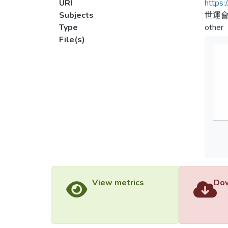
URI
https:
Subjects
世運會
Type
other
File(s)
View metrics
Dow