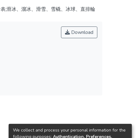
計表;滑冰、溜冰、滑雪、雪橇、冰球、直排輪
Download
We collect and process your personal information for the
following purposes:
Authentication, Preferences,