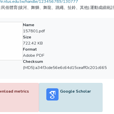
//ir.ntus.edu.tw/handle/123456789/130777
;民俗體育(拔河、舞獅、舞龍、跳繩、扯鈴、其他);運動成績統
Name
157801.pdf
Size
722.42 KB
Format
Adobe PDF
Checksum
(MD5):a34f3cde56e6c64d15ceaff0c201c665
nload metrics
Google Scholar