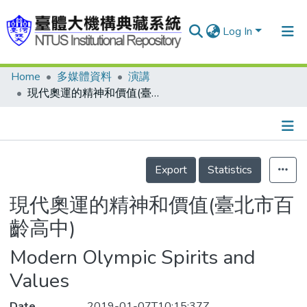
Log In
Home
多媒體資料
演講
Communities & Collections
現代奧運的精神和價值(臺北市百齡高中)
Research Outputs
Fundings & Projects
Details
People
Export
Statistics
Organizations
現代奧運的精神和價值(臺北市百
Statistics
齡高中)
Modern Olympic Spirits and
Values
Date
2019-01-07T10:15:37Z