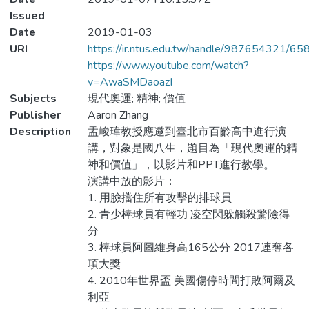
Issued
Date
2019-01-03
URI
https://ir.ntus.edu.tw/handle/987654321/65
https://www.youtube.com/watch?
v=AwaSMDaoazI
Subjects
現代奧運; 精神; 價值
Publisher
Aaron Zhang
Description
盂峻瑋教授應邀到臺北市百齡高中進行演
講，對象是國八生，題目為「現代奧運的精
神和價值」，以影片和PPT進行教學。
演講中放的影片：
1. 用臉擋住所有攻擊的排球員
2. 青少棒球員有輕功 凌空閃躲觸殺驚險得
分
3. 棒球員阿圖維身高165公分 2017連奪各
項大獎
4. 2010年世界盃 美國傷停時間打敗阿爾及
利亞