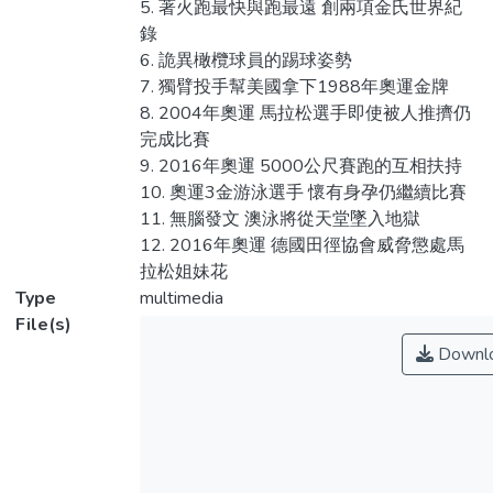
5. 著火跑最快與跑最遠 創兩項金氏世界紀
錄
6. 詭異橄欖球員的踢球姿勢
7. 獨臂投手幫美國拿下1988年奧運金牌
8. 2004年奧運 馬拉松選手即使被人推擠仍
完成比賽
9. 2016年奧運 5000公尺賽跑的互相扶持
10. 奧運3金游泳選手 懷有身孕仍繼續比賽
11. 無腦發文 澳泳將從天堂墜入地獄
12. 2016年奧運 德國田徑協會威脅懲處馬
拉松姐妹花
Type
multimedia
File(s)
Downl