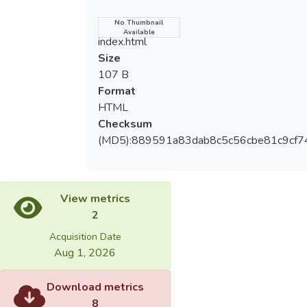
Name
No Thumbnail
Available
index.html
Size
107 B
Format
HTML
Checksum
(MD5):889591a83dab8c5c56cbe81c9cf7
View metrics
2
Acquisition Date
Aug 1, 2026
Download metrics
8