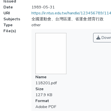
Issued
Date
1989-05-31
URI
https://ir.ntus.edu.tw/handle/123456789/1
Subjects
全國運動會、台灣區運、省運會;體育行政
Type
other
File(s)
Down
Name
118201.pdf
Size
127.9 KB
Format
Adobe PDF