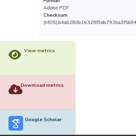
Format
Adobe PDF
Checksum
(MD5):b4ab280b16328f9db793ba3f5b9
View metrics
Download metrics
Google Scholar