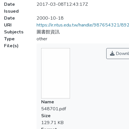
Date
2017-03-08T12:43:17Z
Issued
Date
2000-10-18
URI
https://ir.ntus.edu.tw/handle/987654321/89
Subjects
圖書館資訊
Type
other
File(s)
Downl
Name
548701.pdf
Size
129.71 KB