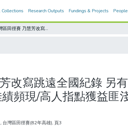
 Collections
Research Outputs
Fundings & Projects
People
台灣區田徑賽 乃慧芳改寫跳遠全國紀錄 另有四人達到亞洲賽選拔標準 腳下爭氣 佳績頻現/高人指點獲益匪淺 乃慧芳 終於破繭出
慧芳改寫跳遠全國紀錄 另
佳績頻現/高人指點獲益匪淺
, 台灣區田徑賽(82年高雄), 頁3