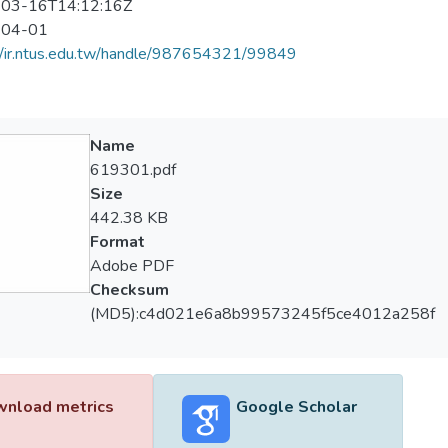
03-16T14:12:16Z
-04-01
//ir.ntus.edu.tw/handle/987654321/99849
Name
619301.pdf
Size
442.38 KB
Format
Adobe PDF
Checksum
(MD5):c4d021e6a8b99573245f5ce4012a258f
nload metrics
Google Scholar