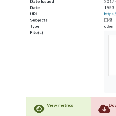
Date Issued
2017-
Date
1993
URI
https:
Subjects
田徑
Type
other
File(s)
View metrics
Dow