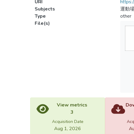
URI
https:
Subjects
運動場
Type
other
File(s)
View metrics
Dow
3
Acquisition Date
Acq
Aug 1, 2026
Au