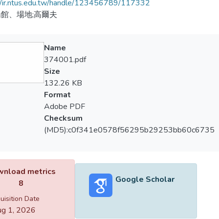
//ir.ntus.edu.tw/handle/123456789/117332
館、場地;高爾夫
Name
374001.pdf
Size
132.26 KB
Format
Adobe PDF
Checksum
(MD5):c0f341e0578f56295b29253bb60c6735
nload metrics
Google Scholar
8
uisition Date
g 1, 2026