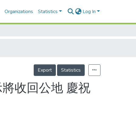
Organizations
Statistics
Log In
Export
Statistics
示將收回公地 慶祝