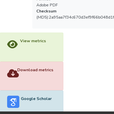
Adobe PDF
Checksum
(MD5):2a95aa7f34c670d3ef9f66b048d1
View metrics
Download metrics
Google Scholar