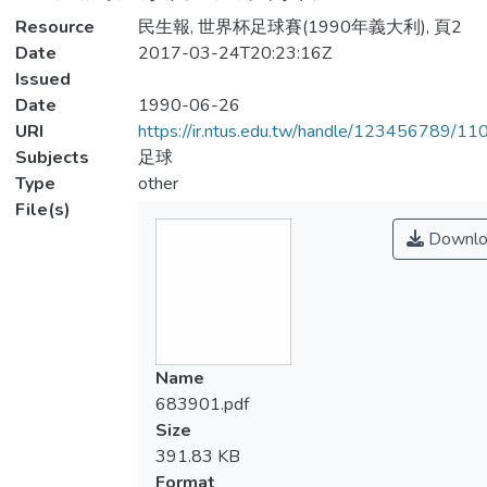
Resource
民生報, 世界杯足球賽(1990年義大利), 頁2
Date
2017-03-24T20:23:16Z
Issued
Date
1990-06-26
URI
https://ir.ntus.edu.tw/handle/123456789/1
Subjects
足球
Type
other
File(s)
Downlo
Name
683901.pdf
Size
391.83 KB
Format