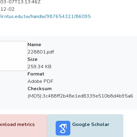
03-07T13:13:46Z
-12-02
//ir.ntus.edu.tw/handle/987654321/86095
Name
228801.pdf
Size
259.34 KB
Format
Adobe PDF
Checksum
(MD5):3c488ff2b48e1ed8339e510b8d4b95a6
nload metrics
Google Scholar