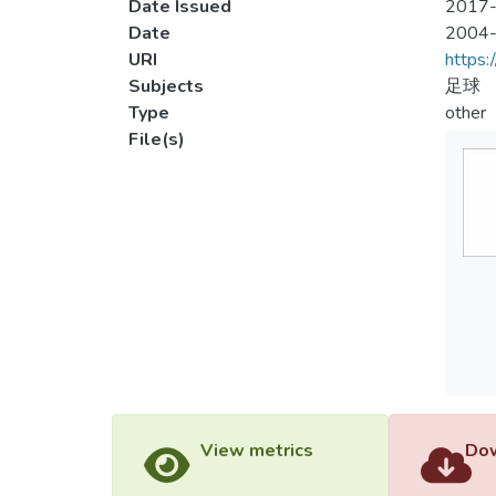
Date Issued
2017-
Date
2004
URI
https:
Subjects
足球
Type
other
File(s)
View metrics
Dow