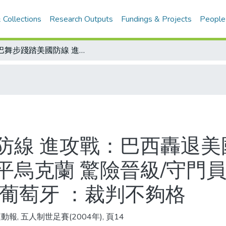
 Collections
Research Outputs
Fundings & Projects
People
森巴舞步踐踏美國防線 進攻戰：巴西轟退美國 將與西班牙廝殺 防守戰：阿根廷戰平烏克蘭 驚險晉級/守門員傑出 高水準嚴防/教練的話 烏克蘭、葡萄牙 ：裁判不夠格
防線 進攻戰：巴西轟退美
烏克蘭 驚險晉級/守門員
葡萄牙 ：裁判不夠格
動報, 五人制世足賽(2004年), 頁14