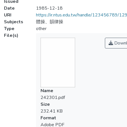
Issued
Date
1985-12-18
URI
https://ir.ntus.edu.tw/handle/123456789/1
Subjects
體操、韻律操
Type
other
File(s)
Downl
Name
242301.pdf
Size
232.41 KB
Format
Adobe PDF